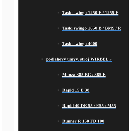
Taski swingo 1250 E / 1255 E
Taski swingo 1650 B / BMS / R
Taski swingo 4000
podlahový umýv. stroj WIRBEL
»
Monza 385 BC / 385 E
Rapid 15 E 38
Rapid 40 DE 55 / E55 / M55
Runner R 150 FD 100