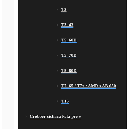
T2
T3_43
T5_60D
T5_70D
T5_80D
T7_65 / T7+ / AMR s AB 650
T15
Crobber čistiaca kefa pre
»