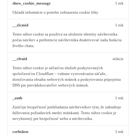
show_cookie_message
1 rok
Ukladá informácie o potrebe zobrazenia cookie lišty
__zlcmid
1 rok
Tento súbor cookie sa používa na uloženie identity návštevníka
počas návštev a preferencie návštevníka deaktivovať našu funkciu
živého chatu.
__cfruid
relácie
Tento súbor cookie je súčasťou služieb poskytovaných
spoločnosťou Cloudflare – vrátane vyrovnávania záťaže,
doručovania obsahu webových stránok a poskytovania pripojenia
DNS pre prevádzkovateľov webových stránok.
_auth
1 rok
Zaisťuje bezpečnosť prehliadania návštevníkov tým, že zabraňuje
falšovaniu požiadaviek medzi stránkami. Tento súbor cookie je
nevyhnutný pre bezpečnosť webu a návštevníka.
csrftoken
1 rok