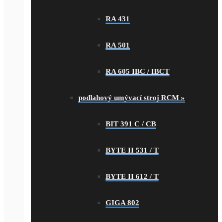
RA 431
RA 501
RA 605 IBC / IBCT
podlahový umývací stroj RCM
»
BIT 391 C / CB
BYTE II 531 / T
BYTE II 612 / T
GIGA 802