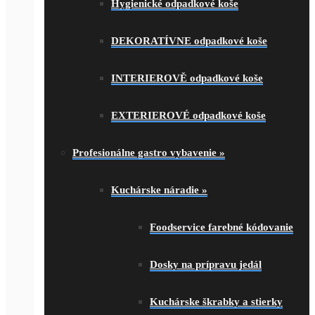
Hygienické odpadkové koše
DEKORATÍVNE odpadkové koše
INTERIEROVĚ odpadkové koše
EXTERIEROVÉ odpadkové koše
Profesionálne gastro vybavenie
»
Kuchárske náradie
»
Foodservice farebné kódovanie
Dosky na prípravu jedál
Kuchárske škrabky a stierky