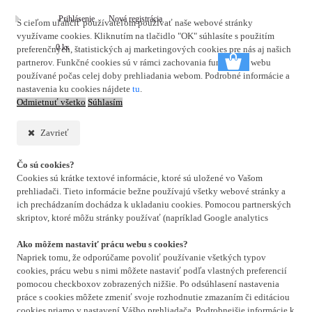
Prihlásenie
Nová registrácia
S cieľom uľahčiť používateľom používať naše webové stránky
využívame cookies. Kliknutím na tlačidlo "OK" súhlasíte s použitím
0 ks
preferenčných, štatistických aj marketingových cookies pre nás aj našich
partnerov. Funkčné cookies sú v rámci zachovania funkčnosti webu
používané počas celej doby prehliadania webom. Podrobné informácie a
nastavenia ku cookies nájdete
tu
.
Odmietnuť všetko
Súhlasím
Zavrieť
Čo sú cookies?
Cookies sú krátke textové informácie, ktoré sú uložené vo Vašom
prehliadači. Tieto informácie bežne používajú všetky webové stránky a
ich prechádzaním dochádza k ukladaniu cookies. Pomocou partnerských
skriptov, ktoré môžu stránky používať (napríklad Google analytics
Ako môžem nastaviť prácu webu s cookies?
Napriek tomu, že odporúčame povoliť používanie všetkých typov
cookies, prácu webu s nimi môžete nastaviť podľa vlastných preferencií
pomocou checkboxov zobrazených nižšie. Po odsúhlasení nastavenia
práce s cookies môžete zmeniť svoje rozhodnutie zmazaním či editáciou
cookies priamo v nastavení Vášho prehliadača. Podrobnejšie informácie k