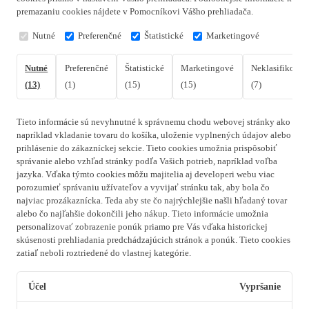
premazaniu cookies nájdete v Pomocníkovi Vášho prehliadača.
Nutné
Preferenčné
Štatistické
Marketingové
Nutné
Preferenčné
Štatistické
Marketingové
Neklasifikovan
(13)
(1)
(15)
(15)
(7)
Tieto informácie sú nevyhnutné k správnemu chodu webovej stránky ako
napríklad vkladanie tovaru do košíka, uloženie vyplnených údajov alebo
prihlásenie do zákazníckej sekcie.
Tieto cookies umožnia prispôsobiť
správanie alebo vzhľad stránky podľa Vašich potrieb, napríklad voľba
jazyka.
Vďaka týmto cookies môžu majitelia aj developeri webu viac
porozumieť správaniu užívateľov a vyvijať stránku tak, aby bola čo
najviac prozákaznícka. Teda aby ste čo najrýchlejšie našli hľadaný tovar
alebo čo najľahšie dokončili jeho nákup.
Tieto informácie umožnia
personalizovať zobrazenie ponúk priamo pre Vás vďaka historickej
skúsenosti prehliadania predchádzajúcich stránok a ponúk.
Tieto cookies
zatiaľ neboli roztriedené do vlastnej kategórie.
Účel
Vypršanie