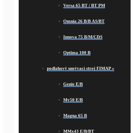
Versa 65 BT / BT PM
Omnia 26 B/B AS/BT
Innova 75 B/M/CDS
Optima 100 B
podlahový umývací stroj FIMAP
»
Genie E/B
My50 E/B
Magna 65 B
MMx43 E/B/BT