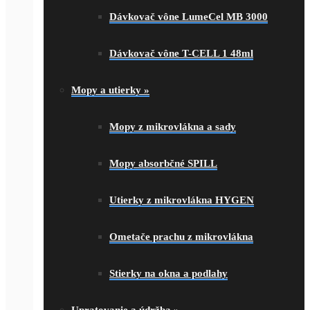
Dávkovač vône LumeCel MB 3000
Dávkovač vône T-CELL 1 48ml
Mopy a utierky
»
Mopy z mikrovlákna a sady
Mopy absorbčné SPILL
Utierky z mikrovlákna HYGEN
Ometače prachu z mikrovlákna
Stierky na okna a podlahy