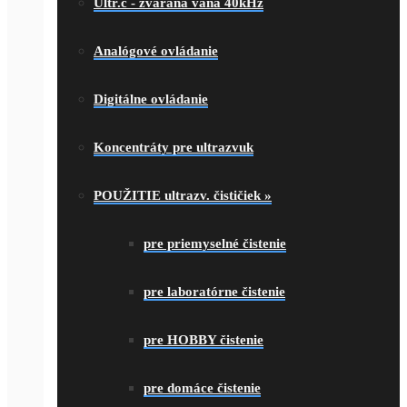
Ultr.č - zváraná vaňa 40kHz
Analógové ovládanie
Digitálne ovládanie
Koncentráty pre ultrazvuk
POUŽITIE ultrazv. čističiek
»
pre priemyselné čistenie
pre laboratórne čistenie
pre HOBBY čistenie
pre domáce čistenie