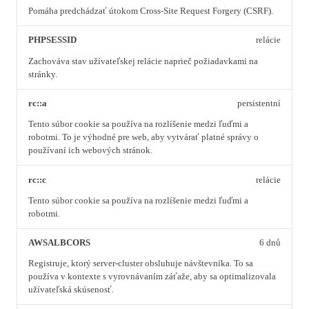
Pomáha predchádzať útokom Cross-Site Request Forgery (CSRF).
PHPSESSID
relácie
Zachováva stav užívateľskej relácie naprieč požiadavkami na
stránky.
rc::a
persistentní
Tento súbor cookie sa používa na rozlíšenie medzi ľuďmi a
robotmi. To je výhodné pre web, aby vytvárať platné správy o
používaní ich webových stránok.
rc::c
relácie
Tento súbor cookie sa používa na rozlíšenie medzi ľuďmi a
robotmi.
AWSALBCORS
6 dnů
Registruje, ktorý server-cluster obsluhuje návštevníka. To sa
používa v kontexte s vyrovnávaním záťaže, aby sa optimalizovala
užívateľská skúsenosť.