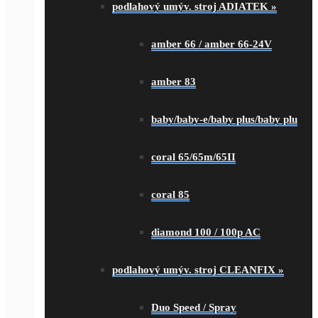
podlahový umýv. stroj ADIATEK
»
amber 66 / amber 66-24V
amber 83
baby/baby-e/baby plus/baby plu
coral 65/65m/65II
coral 85
diamond 100 / 100p AC
podlahový umýv. stroj CLEANFIX
»
Duo Speed / Spray