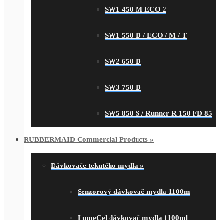
SW1 450 M ECO 2
SW1 550 D / ECO / M / T
SW2 650 D
SW3 750 D
SW5 850 S / Runner R 150 FD 85
RUBBERMAID Commercial Products
»
Dávkovače tekutého mydla
»
Senzorový dávkovač mydla 1100m
LumeCel dávkovač mydla 1100ml