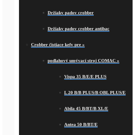
Držiaky padov crobber
Držiaky padov crobber antibac
Crobber čistiace kefy pre
»
podlahový umývací stroj COMAC
»
Vispa 35 B/E/E PLUS
L 20 B/B PLUS/B OBL PLUS/E
Abila 45 B/BT/B XL/E
Antea 50 B/BT/E