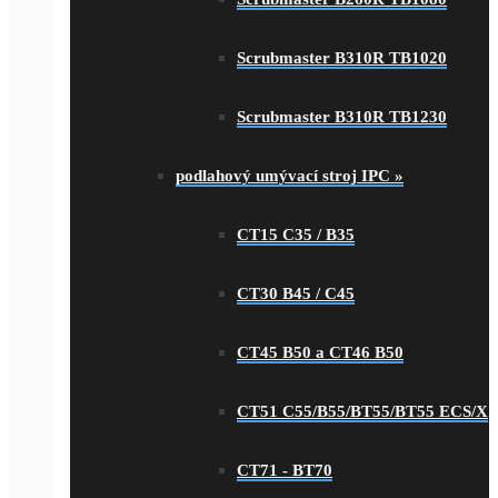
Scrubmaster B310R TB1020
Scrubmaster B310R TB1230
podlahový umývací stroj IPC
»
CT15 C35 / B35
CT30 B45 / C45
CT45 B50 a CT46 B50
CT51 C55/B55/BT55/BT55 ECS/X
CT71 - BT70