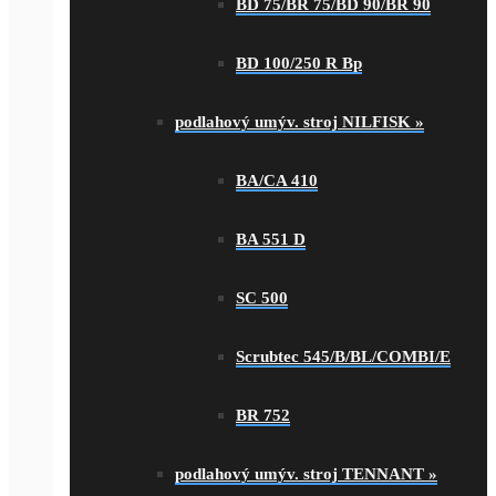
BD 75/BR 75/BD 90/BR 90
BD 100/250 R Bp
podlahový umýv. stroj NILFISK
»
BA/CA 410
BA 551 D
SC 500
Scrubtec 545/B/BL/COMBI/E
BR 752
podlahový umýv. stroj TENNANT
»