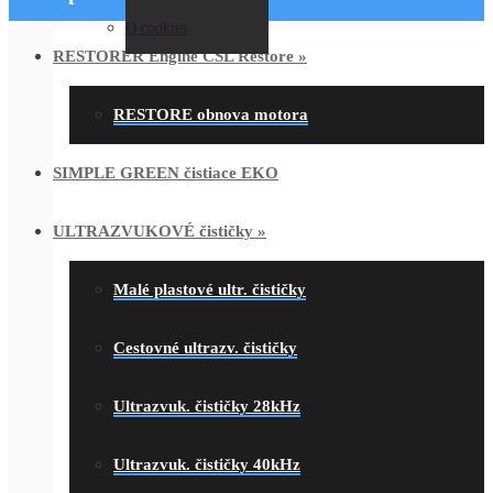
O cookies
RESTORER Engine CSL Restore
»
RESTORE obnova motora
SIMPLE GREEN čistiace EKO
ULTRAZVUKOVÉ čističky
»
Malé plastové ultr. čističky
Cestovné ultrazv. čističky
Ultrazvuk. čističky 28kHz
Ultrazvuk. čističky 40kHz