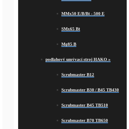
MMx50 E/B/Bt - 500 E
SMx65 Bt
Mg85 B
podlahový umývací stroj HAKO
»
Scrubmaster B12
Scrubmaster B30 / B45 TB430
Scrubmaster B45 TB510
Scrubmaster B70 TB650